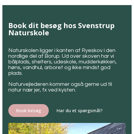
Book dit besøg hos Svenstrup
Naturskole
Naturskolen ligger i kanten af Ryeskov i den
nordlige del af Borup. Ud over skoven har vi
bålplads, shelters, udeskole, mudderkøkken,
høns, vandhul, arboret og ikke mindst god
plads.
Naturvejlederen kommer også gerne ud til
natur nær jer, fx ved kysten.
Book besøg
Har du et spørgsmål?