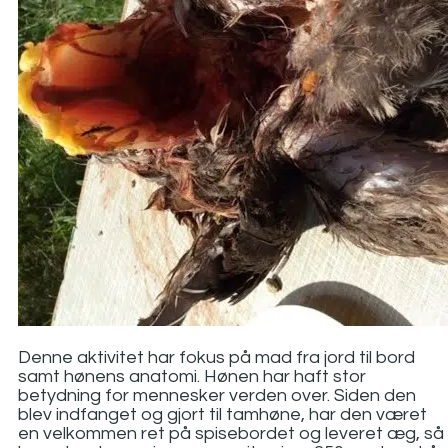
Denne aktivitet har fokus på mad fra jord til bord
samt hønens anatomi. Hønen har haft stor
betydning for mennesker verden over. Siden den
blev indfanget og gjort til tamhøne, har den været
en velkommen ret på spisebordet og leveret æg, så